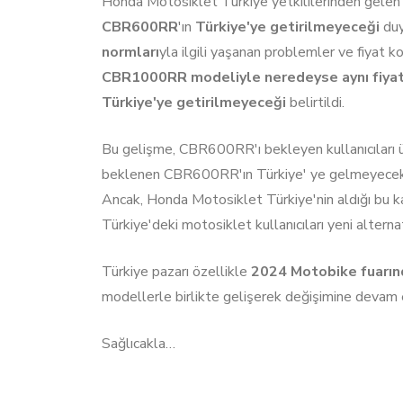
Honda Motosiklet Türkiye yetkililerinden gelen
CBR600RR
'ın
Türkiye'ye getirilmeyeceği
duy
normları
yla ilgili yaşanan problemler ve fiyat k
CBR1000RR modeliyle neredeyse aynı fiyat
Türkiye'ye getirilmeyeceği
belirtildi.
Bu gelişme, CBR600RR'ı bekleyen kullanıcıları ü
beklenen CBR600RR'ın Türkiye' ye gelmeyecek olm
Ancak, Honda Motosiklet Türkiye'nin aldığı bu kar
Türkiye'deki motosiklet kullanıcıları yeni alternati
Türkiye pazarı özellikle
2024 Motobike fuarın
modellerle birlikte gelişerek değişimine devam 
Sağlıcakla…