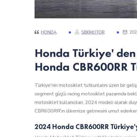
HONDA
SBKMOTOR
202
Honda Türkiye' den
Honda CBR600RR Tü
Türkiye'nin motosiklet tutkunlarını üzen bir geli
segment güçlü racing motosiklet pazarında beklene
motosiklet kullanıcıları, 2024 modeli olarak du
CBR600RR'ın ülkemize gelmesini umut ederken, b
2024 Honda CBR600RR Türkiye'