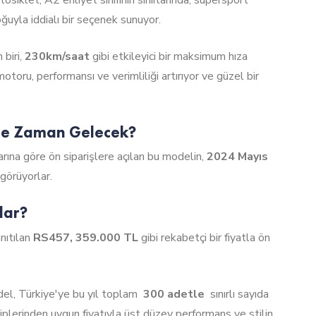
uyla iddialı bir seçenek sunuyor.
 biri,
230km/saat
gibi etkileyici bir maksimum hıza
 motoru, performansı ve verimliliği artırıyor ve güzel bir
 Ne Zaman Gelecek?
arına göre ön siparişlere açılan bu modelin,
2024 Mayıs
 görüyorlar.
dar?
nıtılan
RS457, 359.000 TL
gibi rekabetçi bir fiyatla ön
del, Türkiye'ye bu yıl toplam
300 adetle
sınırlı sayıda
akiplerinden uygun fiyatıyla üst düzey performans ve stilin