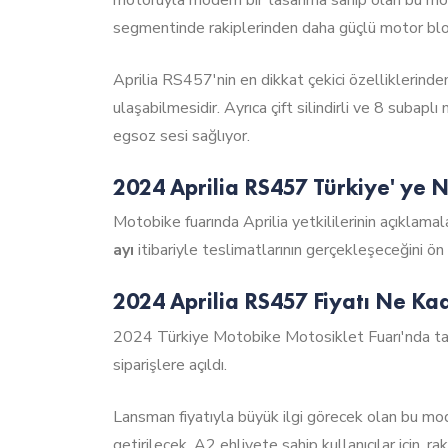
segmentinde rakiplerinden daha güçlü motor bloğ
Aprilia RS457'nin en dikkat çekici özelliklerinden
ulaşabilmesidir. Ayrıca çift silindirli ve 8 subaplı
egsoz sesi sağlıyor.
2024 Aprilia RS457 Türkiye' ye
Motobike fuarında Aprilia yetkililerinin açıklamal
ayı
itibariyle teslimatlarının gerçekleşeceğini ön
2024 Aprilia RS457 Fiyatı Ne Ka
2024 Türkiye Motobike Motosiklet Fuarı'nda ta
siparişlere açıldı.
Lansman fiyatıyla büyük ilgi görecek olan bu mo
getirilecek. A2 ehliyete sahip kullanıcılar için, r