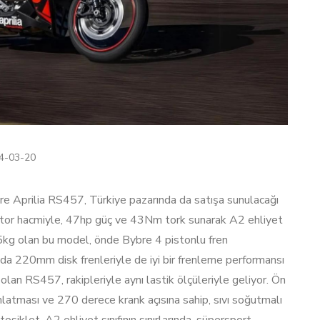
4-03-20
e Aprilia RS457, Türkiye pazarında da satışa sunulacağı
otor hacmiyle, 47hp güç ve 43Nm tork sunarak A2 ehliyet
175kg olan bu model, önde Bybre 4 pistonlu fren
ada 220mm disk frenleriyle de iyi bir frenleme performansı
lan RS457, rakipleriyle aynı lastik ölçüleriyle geliyor. Ön
tması ve 270 derece krank açısına sahip, sıvı soğutmalı
iklet, A2 ehliyet sınıfının sınırlarında, süpersport