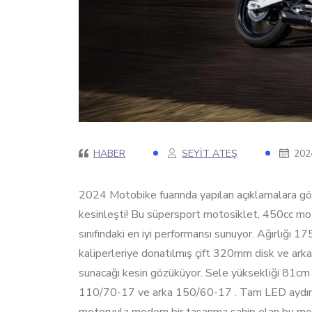
HABER
SEYIT ATEŞ
202
2024 Motobike fuarında yapılan açıklamalara gör
kesinleşti! Bu süpersport motosiklet, 450cc m
sınıfındaki en iyi performansı sunuyor. Ağırlığı 
kaliperleriye donatılmış çift 320mm disk ve ark
sunacağı kesin gözüküyor. Sele yüksekliği 81cm o
110/70-17 ve arka 150/60-17 . Tam LED aydınla
motoruyla modern bir tasarıma sahip olan bu motos