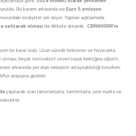
 açıklamaya göre,
2024 modeli olarak yenilenen
uruldu. Bu kararın arkasında ise
Euro 5 emisyon
onusundaki endişeler yer alıyor. Yapılan açıklamada,
a satılacak olması
da dikkate alınarak,
CBR600RR'ın
zen bir karar oldu. Uzun süredir beklenen ve heyecanla
ası, birçok motosiklet severi hayal kırıklığına uğrattı.
arın arkasında yer alan sebepler anlaşılabilirliği korurken,
fler arayışına girebilir.
da
yapılacak olan lansmanlarla, tanıtımlarla, yeni marka ve
edecektir.