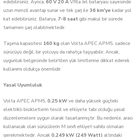
edebilirsiniz. Ayrıca,
60 V 20 A
VRla Jel bataryası sayesinde
uzun menzil avantajı sunar ve tek şarj ile
36 km'ye
kadar yol
kat edebilirsiniz. Batarya,
7-8 saat
gibi makul bir sürede
tamamen şarj olabilmektedir.
Taşıma kapasitesi
160 kg
olan Volta APEC APM5, sadece
sürücüyü değil, bir yolcuyu da rahatça taşıyabilir. Ancak,
uygunluk belgesinde belirtilen yük limitlerine dikkat ederek
kullanımı oldukça önemlidir.
Yasal Uyumluluk
Volta APEC APM5,
0.25 kW
ve daha yüksek güçteki
elektrikli bisikletlerin tescil ve ehliyete tabi olduğu yasal
düzenlemelere uygun olarak tasarlanmıştır. Bu nedenle, aracı
kullanacak olan sürücülerin M sınıfı ehliyet sahibi olmaları
gerekmektedir. Ancak
0.249 kW (249 Watt)
altındaki