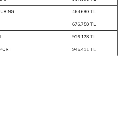
OURING
464.680 TL
676.758 TL
XL
926.128 TL
SPORT
945.411 TL