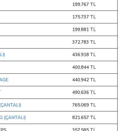
199.767 TL
175.737 TL
199.881 TL
372.783 TL
LI)
436.918 TL
400,844 TL
TAGE
440.942 TL
T
490.636 TL
(ÇANTALI)
765.069 TL
G (ÇANTALI)
821.657 TL
EPS
357.585 TL