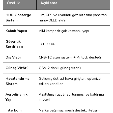
Özellik
Açıklama
HUD Gösterge
Hız, GPS ve uyarıları göz hizasına yansıtan
Sistemi
nano-OLED ekran
Kabuk Yapısı
AIM kompozit çok katmanlı yapı
Güvenlik
ECE 22.06
Sertifikası
Dış Vizör
CNS-1C vizör sistemi + Pinlock desteği
Güneş Vizörü
QSV-2 dahili güneş vizörü
Havalandırma
Gelişmiş üst-alt hava girişleri, optimize
Sistemi
edilen kanallar
Aerodinamik
Azaltılmış rüzgâr sürtünmesi ve kaldırma
Yapı
kuvveti
İnterkom
Marka bağımsız, mesh destekli iletişim