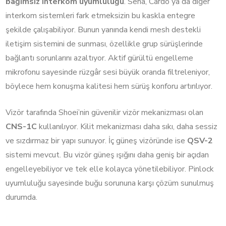
bağımsız interkom uyumluluğu
. Sena, Cardo ya da diğer
interkom sistemleri fark etmeksizin bu kaskla entegre
şekilde çalışabiliyor. Bunun yanında kendi mesh destekli
iletişim sistemini de sunması, özellikle grup sürüşlerinde
bağlantı sorunlarını azaltıyor. Aktif gürültü engelleme
mikrofonu sayesinde rüzgâr sesi büyük oranda filtreleniyor,
böylece hem konuşma kalitesi hem sürüş konforu artırılıyor.
Vizör tarafında Shoei’nin güvenilir vizör mekanizması olan
CNS-1C
kullanılıyor. Kilit mekanizması daha sıkı, daha sessiz
ve sızdırmaz bir yapı sunuyor. İç güneş vizöründe ise
QSV-2
sistemi mevcut. Bu vizör güneş ışığını daha geniş bir açıdan
engelleyebiliyor ve tek elle kolayca yönetilebiliyor. Pinlock
uyumluluğu sayesinde buğu sorununa karşı çözüm sunulmuş
durumda.