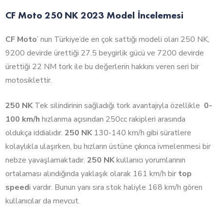
CF Moto 250 NK 2023 Model İncelemesi
CF Moto
’ nun Türkiye’de en çok sattığı modeli olan 250 NK,
9200 devirde ürettiği 27.5 beygirlik gücü ve 7200 devirde
ürettiği 22 NM tork ile bu değerlerin hakkını veren seri bir
motosiklettir.
250 NK
Tek silindirinin sağladığı tork avantajıyla özellikle
0-
100 km/h
hızlanma açısından 250cc rakipleri arasında
oldukça iddialıdır.
250 NK
130-140 km/h gibi süratlere
kolaylıkla ulaşırken, bu hızların üstüne çıkınca ivmelenmesi bir
nebze yavaşlamaktadır.
250 NK
kullanıcı yorumlarının
ortalaması alındığında yaklaşık olarak 161 km/h bir
top
speed
i vardır. Bunun yanı sıra stok haliyle 168 km/h gören
kullanıcılar da mevcut.