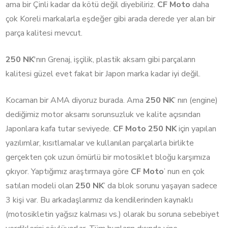
ama bir Çinli kadar da kötü değil diyebiliriz.
CF Moto
daha
çok Koreli markalarla eşdeğer gibi arada derede yer alan bir
parça kalitesi mevcut.
250 NK
'nın Grenaj, işçilik, plastik aksam gibi parçaların
kalitesi güzel evet fakat bir Japon marka kadar iyi değil.
Kocaman bir AMA diyoruz burada. Ama
250 NK
’ nın (engine)
dediğimiz motor aksamı sorunsuzluk ve kalite açısından
Japonlara kafa tutar seviyede.
CF Moto 250 NK
için yapılan
yazılımlar, kısıtlamalar ve kullanılan parçalarla birlikte
gerçekten çok uzun ömürlü bir motosiklet bloğu karşımıza
çıkıyor. Yaptığımız araştırmaya göre
CF Moto
’ nun en çok
satılan modeli olan
250 NK
’ da blok sorunu yaşayan sadece
3 kişi var. Bu arkadaşlarımız da kendilerinden kaynaklı
(motosikletin yağsız kalması vs.) olarak bu soruna sebebiyet