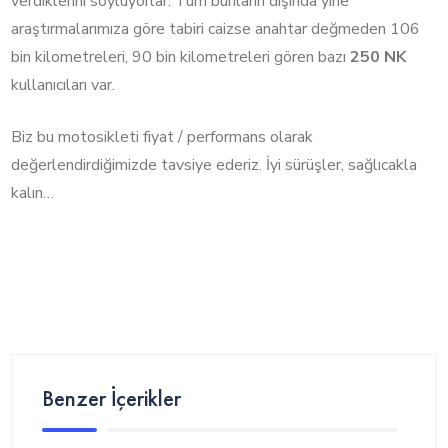
verdiklerini söylüyorlar. Tüm bunların dışında yine
araştırmalarımıza göre tabiri caizse anahtar değmeden 106
bin kilometreleri, 90 bin kilometreleri gören bazı
250 NK
kullanıcıları var.
Biz bu motosikleti fiyat / performans olarak
değerlendirdiğimizde tavsiye ederiz. İyi sürüşler, sağlıcakla
kalın…
Benzer İçerikler