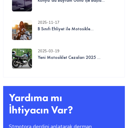
Konya’da Bayram Günü İşe Başla...
2025-11-17
B Sınıfı Ehliyet ile Motosikle...
2025-03-19
Yeni Motosiklet Cezaları 2025 ...
Yardıma mı
İhtiyacın Var?
Stmotora derdini anlatarak derman