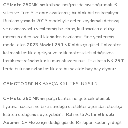
CF Moto 250NK
’ nın kalbine indiğimizde sıvı soğutmalı, 6
vites ve Euro 5’ e göre ayarlanmış bir blok bizleri karşılıyor.
Bunların yanında 2023 modeliyle gelen kaydırmalı debriyaj
ve navigasyonlu yenilenmiş bir ekran, kullanıcıları oldukça
memnun eden özelliklerinden bazılarıdır. Yine yenilenmiş
model olan
2023 Model
250 NK
oldukça güzel Polyester
katmanlı lastikle geliyor ve artık motosikleti aldığınızda
lastik masrafından kurtulmuş oluyorsunuz. Eski kasa
NK 250
’
lerde bulunan nylon lastiklere bu şekilde bay bay diyoruz.
CF MOTO 250 NK
PARÇA KALİTESİ NASIL ?
CF Moto 250 NK
’nın parça kalitesine gelecek olursak
fiyatına nazaran ve bize sunduğu özellikler açısından oldukça
kaliteli olduğunu söyleyebiliriz. Rahmetli
Altın Elbiseli
Adam
ın
CF Moto
için dediği gibi de Bir Japon kadar iyi değil