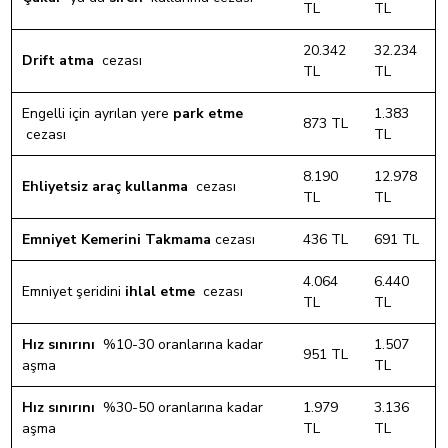
TL
TL
20.342
32.234
Drift atma
cezası
TL
TL
Engelli için ayrılan yere
park etme
1.383
873 TL
cezası
TL
8.190
12.978
Ehliyetsiz araç kullanma
cezası
TL
TL
Emniyet Kemerini Takmama
cezası
436 TL
691 TL
4.064
6.440
Emniyet şeridini
ihlal etme
cezası
TL
TL
Hız sınırını
%10-30 oranlarına kadar
1.507
951 TL
aşma
TL
Hız sınırını
%30-50 oranlarına kadar
1.979
3.136
aşma
TL
TL