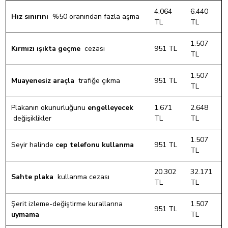
4.064
6.440
Hız sınırını
%50 oranından fazla aşma
TL
TL
1.507
Kırmızı ışıkta geçme
cezası
951 TL
TL
1.507
Muayenesiz araçla
trafiğe çıkma
951 TL
TL
Plakanın okunurluğunu
engelleyecek
1.671
2.648
değişiklikler
TL
TL
1.507
Seyir halinde
cep telefonu kullanma
951 TL
TL
20.302
32.171
Sahte plaka
kullanma cezası
TL
TL
Şerit izleme-değiştirme kurallarına
1.507
951 TL
uymama
TL