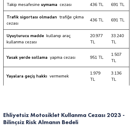
Takip mesafesine
uymama
cezası
436 TL
691 TL
Trafik sigortası olmadan
trafiğe çıkma
436 TL
691 TL
cezası
Uyuşturucu madde
kullanıp araç
20.977
33.240
kullanma cezası
TL
TL
1.507
Yasak yerde sollama
yapma cezası
951 TL
TL
1.979
3.136
Yayalara geçiş hakkı
vermemek
TL
TL
Ehliyetsiz Motosiklet Kullanma Cezası 2023 -
Bilinçsiz Risk Almanın Bedeli