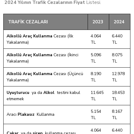
2024 Yılının Trafik Cezalarının Fiyat
Listesi.
TRAFİK CEZALARI
2023
2024
Alkollü Araç Kullanma
Cezası (İlk
4.064
6.440
Yakalanma)
TL
TL
Alkollü Araç Kullanma
Cezası (İkinci
5.096
8.075
Yakalanma)
TL
TL
Alkollü Araç Kullanma
Cezası (Üçüncü
8.190
12.978
Yakalanma)
TL
TL
Uyuşturucu
ya da
Alkol
testini kabul
11.645
18.453
etmemek
TL
TL
5.154
8.167
Aracı
Plakasız
Kullanma
TL
TL
4.064
6.440
Çakar
ya da
siren
kullanma cezası