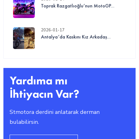
Toprak Razgatlıoğlu’nun MotoGP...
2026-01-17
Antalya’da Kaskını Kız Arkadaş...
Yardıma mı
İhtiyacın Var?
Stmotora derdini anlatarak derman
bulabilirsin.