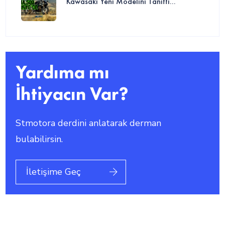
Kawasaki Yeni Modelini Tanıttı...
Yardıma mı
İhtiyacın Var?
Stmotora derdini anlatarak derman
bulabilirsin.
İletişime Geç