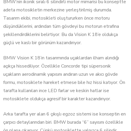
BMW’nin ikonik sıralı 6 silindirli motor mimarisi bu konseptte
adeta motosikletin merkezine yerleştirilmiş durumda.
Tasarım ekibi, motosikleti oluştururken önce motoru
düşündüklerini, ardından tüm gövdeyi bu motorun etrafına
şekillendirdiklerini belirtiyor. Bu da Vision K 18’e oldukça
güçlü ve kaslı bir görünüm kazandırıyor.
BMW Vision K 18’in tasarımında uçaklardan ilham alındığı
açıkça hissediliyor. Özellikle Concorde tipi süpersonik
uçakların aerodinamik yapısını andıran uzun ve akıcı gövde
formu, motosiklete hareket etmese bile hız hissi katıyor. Ön
tarafta kullanılan ince LED farlar ve keskin hatlar ise
motosiklete oldukça agresif bir karakter kazandırıyor.
Arka tarafta yer alan 6 çıkışlı egzoz sistemi ise konseptin en
çarpıcı detaylarından biri. BMW burada “6” sayısını özellikle
ön plana çıkarıyor. Çünkü motosiklette yalnızca 6 silindir