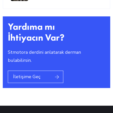
Yardıma mı
İhtiyacın Var?
Stmotora derdini anlatarak derman
bulabilirsin.
İletişime Geç