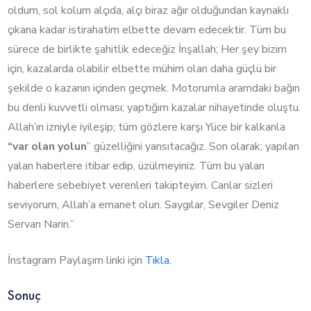
oldum, sol kolum alçıda, alçı biraz ağır olduğundan kaynaklı
çıkana kadar istirahatim elbette devam edecektir. Tüm bu
sürece de birlikte şahitlik edeceğiz İnşallah; Her şey bizim
için, kazalarda olabilir elbette mühim olan daha güçlü bir
şekilde o kazanın içinden geçmek. Motorumla aramdaki bağın
bu denli kuvvetli olması; yaptığım kazalar nihayetinde oluştu.
Allah’ın izniyle iyileşip; tüm gözlere karşı Yüce bir kalkanla
“var olan yolun
” güzelliğini yansıtacağız. Son olarak; yapılan
yalan haberlere itibar edip, üzülmeyiniz. Tüm bu yalan
haberlere sebebiyet verenleri takipteyim. Canlar sizleri
seviyorum, Allah’a emanet olun. Saygılar, Sevgiler Deniz
Servan Narin.”
İnstagram Paylaşım linki için
Tıkla
.
Sonuç