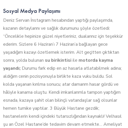
Sosyal Medya Paylaşımı
Deniz Servan İnstagram hesabından yaptığı paylaşımda,
kazanın detaylarını ve sağlık durumunu şöyle özetledi:
“Öncelikle hepinize güzel niyetleriniz, dualarınız için teşekkür
ederim. Sizlere 6 Haziran’ı 7 Haziran’a bağlayan gece
yaşadığım kazayı özetlemek isterim. Alt geçitten çıktıktan
sonra, yolda bulunan
su birikintisi
ile
motorda kayma
yaşandı;
Durumu fark edip en az hasarla atlatabilmek adına;
aldığım cenin pozisyonuyla birlikte kaza vuku buldu. Sol
kolda yaşanan kırılma sonucu; atar damarım hasar gördü ve
hâliyle kanama oluştu. Kendi imkanlarımla tampon yaptığım
esnada, kazaya şahit olan bilinçli vatandaşlar sağ olsunlar
hemen turnike yaptılar. 3 Büyük Hastane gezdik;
hastanelerin kendi içindeki tutarsızlığından kaynaklı! Velhasıl
şu an Özel Hastane’de tedavim devam etmekte… Ameliyat