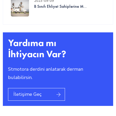
2023-09-09
B Sınıfı Ehliyet Sahiplerine M...
Yardıma mı
İhtiyacın Var?
Stmotora derdini anlatarak derman
bulabilirsin.
İletişime Geç