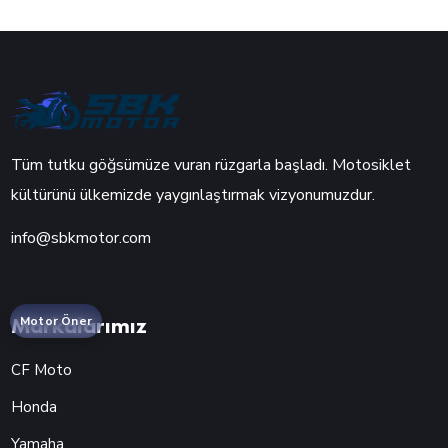
Tüm tutku göğsümüze vuran rüzgarla başladı. Motosiklet
kültürünü ülkemizde yaygınlaştırmak vizyonumuzdur.
info@sbkmotor.com
Markalarımız
Motor Öner
CF Moto
Honda
Yamaha