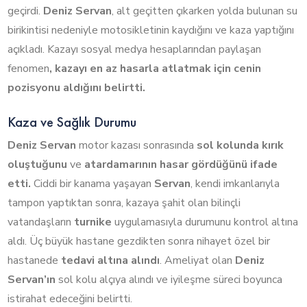
geçirdi.
Deniz Servan
, alt geçitten çıkarken yolda bulunan su
birikintisi nedeniyle motosikletinin kaydığını ve kaza yaptığını
açıkladı. Kazayı sosyal medya hesaplarından paylaşan
fenomen
, kazayı en az hasarla atlatmak için cenin
pozisyonu aldığını belirtti.
Kaza ve Sağlık Durumu
Deniz Servan
motor kazası sonrasında
sol kolunda kırık
oluştuğunu
ve
atardamarının hasar gördüğünü ifade
etti.
Ciddi bir kanama yaşayan
Servan
, kendi imkanlarıyla
tampon yaptıktan sonra, kazaya şahit olan bilinçli
vatandaşların
turnike
uygulamasıyla durumunu kontrol altına
aldı. Üç büyük hastane gezdikten sonra nihayet özel bir
hastanede
tedavi altına alındı
. Ameliyat olan
Deniz
Servan’ın
sol kolu alçıya alındı ve iyileşme süreci boyunca
istirahat edeceğini belirtti.