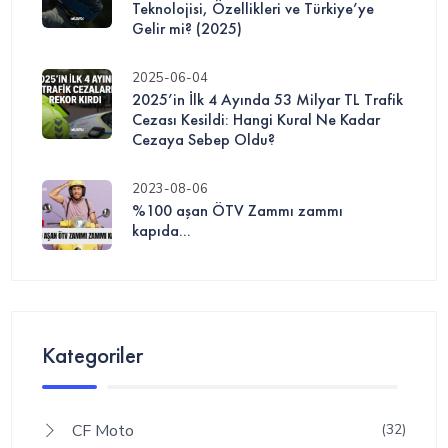
Teknolojisi, Özellikleri ve Türkiye’ye
Gelir mi? (2025)
2025-06-04
2025’in İlk 4 Ayında 53 Milyar TL Trafik
Cezası Kesildi: Hangi Kural Ne Kadar
Cezaya Sebep Oldu?
2023-08-06
%100 aşan ÖTV Zammı zammı
kapıda...
Kategoriler
CF Moto
(32)