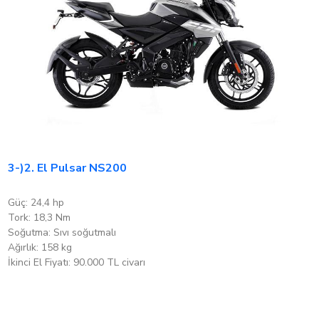
3-)2. El Pulsar NS200
Güç: 24,4 hp
Tork: 18,3 Nm
Soğutma: Sıvı soğutmalı
Ağırlık: 158 kg
İkinci El Fiyatı: 90.000 TL civarı