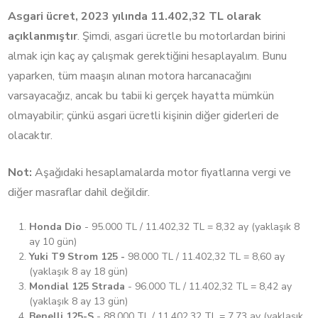
Asgari ücret, 2023 yılında 11.402,32 TL olarak
açıklanmıştır
. Şimdi, asgari ücretle bu motorlardan birini
almak için kaç ay çalışmak gerektiğini hesaplayalım. Bunu
yaparken, tüm maaşın alınan motora harcanacağını
varsayacağız, ancak bu tabii ki gerçek hayatta mümkün
olmayabilir; çünkü asgari ücretli kişinin diğer giderleri de
olacaktır.
Not:
Aşağıdaki hesaplamalarda motor fiyatlarına vergi ve
diğer masraflar dahil değildir.
Honda Dio
- 95.000 TL / 11.402,32 TL = 8,32 ay (yaklaşık 8
ay 10 gün)
Yuki T9 Strom 125 -
98.000 TL / 11.402,32 TL = 8,60 ay
(yaklaşık 8 ay 18 gün)
Mondial 125 Strada
- 96.000 TL / 11.402,32 TL = 8,42 ay
(yaklaşık 8 ay 13 gün)
Benelli 125-S
- 88.000 TL / 11.402,32 TL = 7,73 ay (yaklaşık