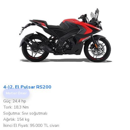
4-)2. El Pulsar RS200
Motor Öner
Güç: 24,4 hp
Tork: 18,3 Nm
Soğutma: Sıvı soğutmalı
Ağırlık: 154 kg
İkinci El Fiyatı: 95.000 TL civarı