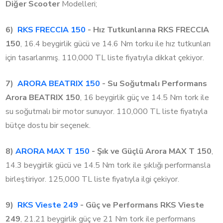
Diğer Scooter
Modelleri;
6)
RKS FRECCIA 150
- Hız Tutkunlarına
RKS FRECCIA
150
, 16.4 beygirlik gücü ve 14.6 Nm torku ile hız tutkunları
için tasarlanmış. 110,000 TL liste fiyatıyla dikkat çekiyor.
7)
ARORA BEATRIX 150
- Su Soğutmalı Performans
Arora BEATRIX 150
, 16 beygirlik güç ve 14.5 Nm tork ile
su soğutmalı bir motor sunuyor. 110,000 TL liste fiyatıyla
bütçe dostu bir seçenek.
8)
ARORA MAX T 150
- Şık ve Güçlü
Arora MAX T 150
,
14.3 beygirlik gücü ve 14.5 Nm tork ile şıklığı performansla
birleştiriyor. 125,000 TL liste fiyatıyla ilgi çekiyor.
9)
RKS Vieste 249
- Güç ve Performans
RKS Vieste
249
, 21.21 beygirlik güç ve 21 Nm tork ile performans