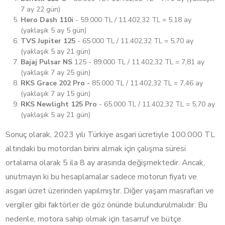
7 ay 22 gün)
Hero Dash 110i
- 59.000 TL / 11.402,32 TL = 5,18 ay
(yaklaşık 5 ay 5 gün)
TVS Jupiter 125
- 65.000 TL / 11.402,32 TL = 5,70 ay
(yaklaşık 5 ay 21 gün)
Bajaj Pulsar NS
125 - 89.000 TL / 11.402,32 TL = 7,81 ay
(yaklaşık 7 ay 25 gün)
RKS Grace 202 Pro -
85.000 TL / 11.402,32 TL = 7,46 ay
(yaklaşık 7 ay 15 gün)
RKS Newlight 125 Pro
- 65.000 TL / 11.402,32 TL = 5,70 ay
(yaklaşık 5 ay 21 gün)
Sonuç olarak, 2023 yılı Türkiye asgari ücretiyle 100.000 TL
altındaki bu motordan birini almak için çalışma süresi
ortalama olarak 5 ila 8 ay arasında değişmektedir. Ancak,
unutmayın ki bu hesaplamalar sadece motorun fiyatı ve
asgari ücret üzerinden yapılmıştır. Diğer yaşam masrafları ve
vergiler gibi faktörler de göz önünde bulundurulmalıdır. Bu
nedenle, motora sahip olmak için tasarruf ve bütçe